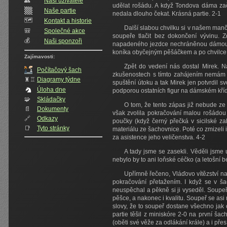
👥️
Naši uživatelé
udělat rošádu. A když Tondova dáma zač
Naše partie
nedala dlouho čekat. Krásná partie. 2-1
🗺️
Kontakt a historie
Další slabou chvilku si v našem manč
🎒
Společné akce
soupeře tlačit bez dokončení vývinu. 
💰
Naši sponzoři
napadeného jezdce nechráněnou dámou a 
koníka obyčejným pěšáčkem a po chvilce 
Zajímavosti:
Zpět do vedení nás dostal Mirek. 
Počítačový šach
zkušenostech s tímto zahájením nemám o
♜♖
Diagramy týdne
spuštění útoku a tak Mirek jen potvrdil 
Úloha dne
podporou ostatních figur na dámském křídle
🧩
Skládačky
O tom, že tento zápas již nebude ze 
📄
Dokumenty
však zvolila pokračování malou rošádou 
🔗
Odkazy
poučky (když černý přečká v sicilské za
📑
Tyto stránky
materiálu ze šachovnice. Poté co zmizeli i
za asistence jeho veličenstva. 4-2
A tady jsme se zasekli. Věděli jsme 
nebylo by to ani loňské céčko (a letošní 
Upřímně řečeno, Vláďovo vítězství na
pokračování přetažením. I když se v ša
neuspěchal a pěkně si ji vyseděl. Soupeř
pěšce, a nakonec i kvalitu. Soupeř se as
slovy, že to soupeř dostane všechno ja
partie těšil z miniskóre 2-0 na první š
(oběti své věže za odlákání krále) a i pře