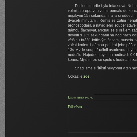
Poslední partie byla infarktová. Nebo
velmi, ale opravdu velmi pomalu do konco
nějakými 15ti sekundami a já si oddechl,
dvaceti minutami. Remis se zatím nenab
prohospodařil, a navíc jeho soupeř stavě
dámou šachovat. Michal se s králem zač
dovolil s 13ti sekundami na hodinách od
většinu hráčů kritickým časem, muselo so
začal králem i dámou pobírat jeho pěšce
13s. A zde soupeř učinil osudovou chybu
nedošlo. Najednou bylo na hodinách 0:01 
konec. Myslím, že se spolu s hodinami zast
Snad jsme si štěstí nevybrali v ten n
Odkaz je
zde
.
Login nebo e-mail
Příspěvek