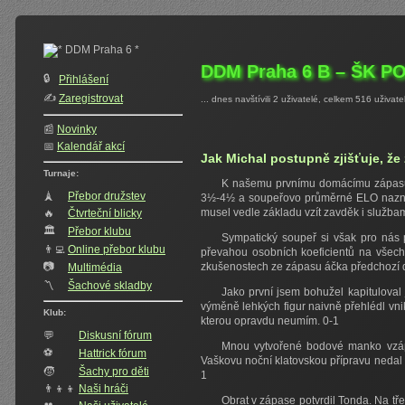
DDM Praha 6 B – ŠK PO
🔒
Přihlášení
✍️‍
Zaregistrovat
... dnes navštívili 2 uživatelé, celkem 516 uživate
📰
Novinky
📅
Kalendář akcí
Jak Michal postupně zjišťuje, že
Turnaje:
K našemu prvnímu domácímu zápasu j
🗼
Přebor družstev
3½-4½ a soupeřovo průměrné ELO naznačov
musel vedle základu vzít zavděk i službam
🔥
Čtvrteční blicky
🏛
Přebor klubu
Sympatický soupeř si však pro nás p
👨‍💻
Online přebor klubu
převahou osobních koeficientů na všec
📷
zkušenostech ze zápasu áčka předchozí de
Multimédia
〽️
Šachové skladby
Jako první jsem bohužel kapituloval 
výměně lehkých figur naivně přehlédl vn
Klub:
kterou opravdu neumím. 0-1
💬
Diskusní fórum
Mnou vytvořené bodové manko vzápě
⚽
Hattrick fórum
Vaškovu noční klatovskou přípravu nedal 
🧒
Šachy pro děti
1
👨‍👦‍👦
Naši hráči
Obrat v zápase potvrdil Tonda. Na tře