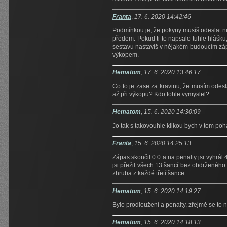
Franta
,
17. 6. 2020 14:42:46
Podmínkou je, že pokyny musíš odeslat ne
předem. Pokud ti to napsalo tuhle hlášku,
sestavu nastavíš v nějakém budoucím zápase
výkopem.
Hematom
,
17. 6. 2020 13:46:17
Co to je zase za kravinu, že musím odesla
až při výkopu? Kdo tohle vymyslel?
Hematom
,
15. 6. 2020 14:30:09
Jo tak s takovouhle klikou bych v tom poh
Franta
,
15. 6. 2020 14:25:13
Zápas skončil 0:0 a na penalty jsi vyhrál 4
jsi přežil všech 13 šancí bez obdrženého 
zhruba z každé třetí šance.
Hematom
,
15. 6. 2020 14:19:27
Bylo prodloužení a penalty, zřejmě se to ne
Hematom
,
15. 6. 2020 14:18:13