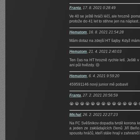
Franta
,
17. 8. 2021 0:28:49
Ve 40 se ještě hráči léčí, ale hrozně poma
protože do 41 let to stihne jen na náplast.
Hematom
,
16. 8. 2021 21:54:28
Mám dotaz na zdejší HT šajby. Když mám z
Hematom
,
21. 4. 2021 2:40:03
Ten čas na HT hrozně rychle letí. Ještě 
ani půl hvězdy. 😒
Hematom
,
6. 4. 2021 9:59:20
459591146 nový junior mě pobavil
Franta
,
27. 2. 2021 20:56:59
😭 😭 😭 😭 😭 😭 😭 😭 😭 😭 😭 😭 😭 
Michal
,
26. 2. 2021 22:27:23
Na FC Svěšnikov dopadla tvrdě korona kri
a jeden ze zakládajících členů Jiří Beňo
spoustu hráčů, kteří stále hrají v zahrani