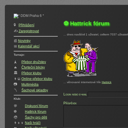
⚽ Hattrick fórum
🔒
Přihlášení
✍️‍
Zaregistrovat
... dnes navštívil 1 uživatel, celkem 7037 uživate
📰
Novinky
📅
Kalendář akcí
Turnaje:
🗼
Přebor družstev
🔥
Čtvrteční blicky
🏛
Přebor klubu
👨‍💻
Online přebor klubu
... věnované internetové hře
Hattrick
📷
Multimédia
〽️
Šachové skladby
Login nebo e-mail
Klub:
Příspěvek
💬
Diskusní fórum
⚽
Hattrick fórum
🧒
Šachy pro děti
👨‍👦‍👦
Naši hráči