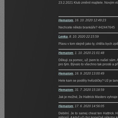
23.2.2021 Klub změnil majitele. Novým v
Hematom
,
16. 10. 2020 12:49:23
Nechcete někdo brankáře? 442447645
Lenka
,
8. 10. 2020 22:15:59
Plavu v tom stejně jako ty, chtěla bych zpě
Hematom
,
1. 10. 2020 21:01:48
Děkuji za pomoc, už jsem to našel sám. 
pro tým. Bývalo to všechno tak prosté a p
Hematom
,
16. 9. 2020 13:00:49
Hele kam se poděly hvězdičky? Už je tam 
Hematom
,
31. 7. 2020 15:18:59
Jak je možné, že Hattrick Masters vyhraje
Hematom
,
17. 6. 2020 14:56:05
Debilní. Je to samej cheat ten Hattrick.
milionů. A když už chci konečně někoho k