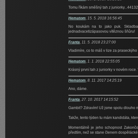
Tomu říkám směšný tah z juniorky...4413
Hematom
,
15. 5. 2018 16:56:45
No koukám na to jako puk. Skladba 
jednadvacetizápasovou vítěznou šňůru!
Franta
,
11. 5. 2018 23:27:00
Vladimíre, co to máš v lize za praseckýho
Hematom
,
1. 1. 2018 22:55:05
Krásný první tah z juniorky v novém roce
Hematom
,
8. 11. 2017 14:25:19
Ano, dáme.
Franta
,
27. 10. 2017 14:15:52
Gambit? Zdravím! Už jsme spolu dlouho n
Takže, tento týden tu mám kandidáta, kte
Momentálně je jeho schopnost Zakončov
předtím, než se stane členem dospělácké