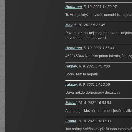
Hematom
,
5. 10. 2021 14:59:07
To víte, já když ho viděl, nemohl jsem jinak
Mav
,
5. 10. 2021 5:21:45
Pozde. Uz na nej maji prihozeno nejaka 
povedenemu odchovanci.
Hematom
,
5. 10. 2021 1:55:44
462945344 Nabízím prima talenta, čerstvý 
rakpav
,
6. 9. 2021 14:14:08
Sorry, sem to nepatří.
rakpav
,
6. 9. 2021 14:12:56
Dává někdo dohromady družstva?
Michal
,
18. 8. 2021 16:53:53
Ajajajajaj... Možná jsem mohl ještě chvilk
Franta
,
18. 8. 2021 16:37:33
Tak reálný Svěšnikov přežil toho fotbalov