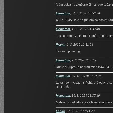
Mám dotaz na zkušenější managery. Jak m
Hematom
,
31. 5. 2020 18:58:26
452713345 Hele ho juniora za našich řad
Hematom
,
15. 3. 2020 14:33:40
Tak se prodal za třicet milionů. To nic ex
Franta
,
2. 3. 2020 12:11:04
Ten se ti poved 😀
Hematom
,
2. 3. 2020 2:05:19
Kupte si kupte, je na trhu mladík 449941
Hematom
,
30. 12. 2019 21:35:45
Letos jsem vypadl z Poháru útěchy v sed
dostaneš.
Hematom
,
15. 8. 2019 21:37:49
Nabízím s radostí čerstvě taženého hráče
Lenka
,
27. 3. 2019 17:44:23