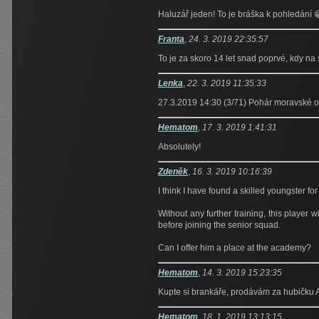
Haluzář jeden! To je bráška k pohledání 
Franta
,
24. 3. 2019 22:35:57
To je za skoro 14 let snad poprvé, kdy na
Lenka
,
22. 3. 2019 11:35:33
27.3.2019 14:30 (3/71) Pohár moravské o
Hematom
,
17. 3. 2019 1:41:31
Absolutely!
Zdeněk
,
16. 3. 2019 10:16:39
I think I have found a skilled youngster f
Without any further training, this player
before joining the senior squad.
Can I offer him a place at the academy?
Hematom
,
14. 3. 2019 15:23:35
Kupte si brankáře, prodávám za hubičku A
Hematom
,
18. 1. 2019 13:13:15