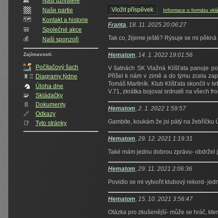
👥️
Naši uživatelé
Naše partie
Informace o formátu vkl
🗺️
Kontakt a historie
Franta
,
18. 11. 2025 20:06:27
🎒
Společné akce
Tak co, žijeme ještě? Rýsuje se mi pěkná
💰
Naši sponzoři
Zajímavosti:
Hematom
,
14. 1. 2022 19:01:56
Počítačový šach
V šatnách SK Vlažná Klíšťata panuje p
Přišel k nám v zimě a do týmu zcela zapa
♜♖
Diagramy týdne
Tomáš Martiník. Klub Klíšťata skončil v le
Úloha dne
V.71, zkrátka bojoval srdnatě na všech fro
🧩
Skládačky
📄
Dokumenty
Hematom
,
2. 1. 2022 1:59:57
🔗
Odkazy
Gambite, koukám že jsi pátý na žebříčku 
📑
Tyto stránky
Hematom
,
29. 12. 2021 1:19:31
Také mám jednu dobrou zprávu- obdržel js
Hematom
,
29. 11. 2021 2:06:36
Povidlo se mi vytvořit klubový rekord- j
Hematom
,
15. 10. 2021 3:56:47
Otázka pro zkušenější- může se hráč, kter