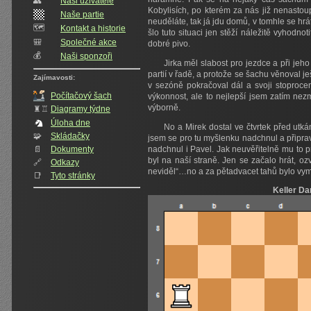
👥️
Naši uživatelé
Kobylisích, po kterém za nás již nenastoupi
Naše partie
neuděláte, tak já jdu domů, v tomhle se hrát
🗺️
Kontakt a historie
šlo tuto situaci jen stěží náležitě vyhodno
🎒
Společné akce
dobré pivo.
💰
Naši sponzoři
Jirka měl slabost pro jezdce a při jeh
partií v řadě, a protože se šachu věnoval je
Zajímavosti:
v sezóně pokračoval dál a svoji stoprocen
Počítačový šach
výkonnost, ale to nejlepší jsem zatím nezm
výborně.
♜♖
Diagramy týdne
Úloha dne
No a Mirek dostal ve čtvrtek před utk
🧩
Skládačky
jsem se pro tu myšlenku nadchnul a připrav
📄
Dokumenty
nadchnul i Pavel. Jak neuvěřitelně mu to 
byl na naší straně. Jen se začalo hrát, o
🔗
Odkazy
neviděl“…no a za pětadvacet tahů bylo vy
📑
Tyto stránky
Keller Da