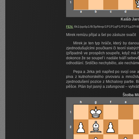
Kaláb Jar
FEN:
6k1/pp4p1/8/3pNnrp/1P1P1qP1/P1P1p2P/4R
Mirek remízu přijal a šel po zásluze svačit
Mirek je ten typ hráče, který by dano
zjednodušujícími poučkami či teorií slabýc
(případně ve prospěch soupeře, když má hor
dokonce že se soupeř i nadále tváří sebevěd
odhodlání. Srdíčko nechybělo, ale necháme t
Pepa a Jirka jeli napřed po svojí ose
piva z kutnohorského pivovaru a množství
zjednodušení pozice z Michalovy partie. B
pěšce. Plán byl jasný a zafungoval – vyhrá
Štolba Mi