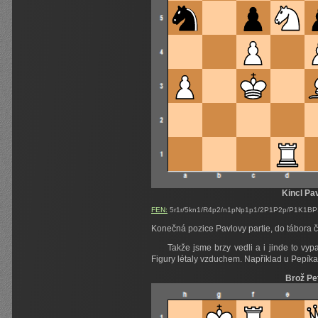
Kincl Pa
FEN:
5r1r/5kn1/R4p2/n1pNp1p1/2P1P2p/P1K1BP1P
Konečná pozice Pavlovy partie, do tábora č
Takže jsme brzy vedli a i jinde to vyp
Figury létaly vzduchem. Například u Pepík
Brož Pe