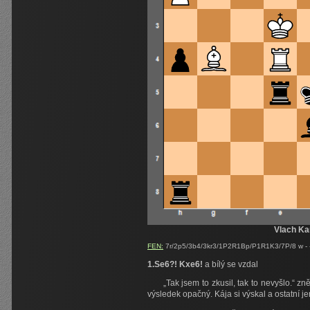
Vlach Ka
FEN:
7r/2p5/3b4/3kr3/1P2R1Bp/P1R1K3/7P/8 w - 
1.Se6?! Kxe6!
a bílý se vzdal
„Tak jsem to zkusil, tak to nevyšlo.“ zn
výsledek opačný. Kája si výskal a ostatní jen 