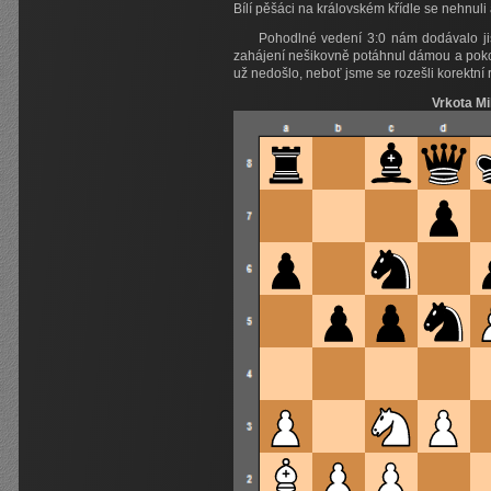
Bílí pěšáci na královském křídle se nehnuli 
Pohodlné vedení 3:0 nám dodávalo jist
zahájení nešikovně potáhnul dámou a poko
už nedošlo, neboť jsme se rozešli korektní
Vrkota Mi