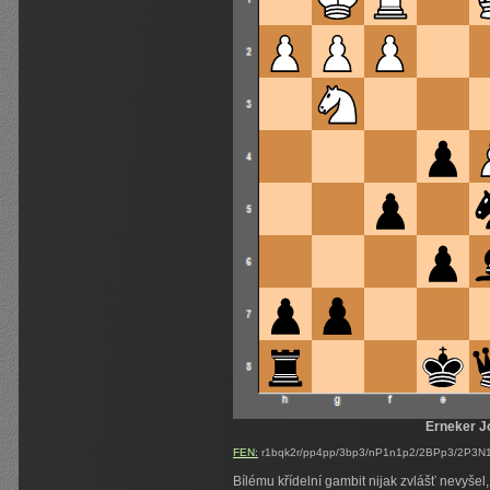
Erneker J
FEN:
r1bqk2r/pp4pp/3bp3/nP1n1p2/2BPp3/2P3N1
Bílému křídelní gambit nijak zvlášť nevyšel