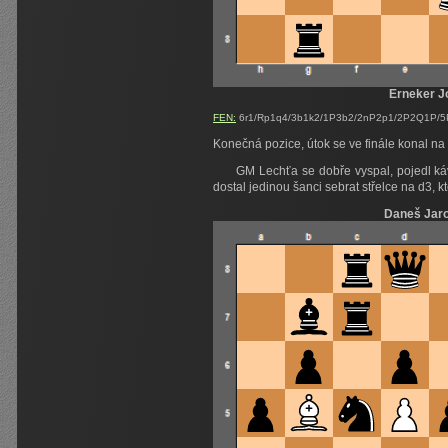
Erneker J
FEN:
6r1/Rp1q4/3b1k2/1P3b2/2nP2p1/2P2Q1P/5P2
Konečná pozice, útok se ve finále konal na 
GM Lechťa se dobře vyspal, pojedl káv
dostal jedinou šanci sebrat střelce na d3, k
Daneš Jar