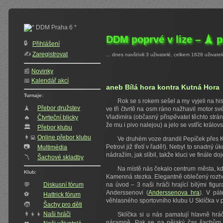
DDM poprvé v lize – 🗼 
🔒
Přihlášení
✍️‍
Zaregistrovat
... dnes navštívili 3 uživatelé, celkem 1628 uživatel
📰
Novinky
📅
Kalendář akcí
aneb Bílá hora kontra Kutná Hora
Turnaje:
Rok se s rokem sešel a my vyjeli na h
🗼
Přebor družstev
ve tři čtvrtě na osm ráno nažhavil motor sv
Vladimíra (občasný přispěvatel těchto strá
🔥
Čtvrteční blicky
že mu i pivo nalejou) a jelo se vstříc králo
🏛
Přebor klubu
👨‍💻
Online přebor klubu
Ve druhém voze drandil Pepíček přes K
📷
Petrovi již třetí v řadě!). Nebyl to snadný ú
Multimédia
nádražím, jak slíbil, takže kluci ve finále do
〽️
Šachové skladby
Na místě nás čekalo centrum města, kde
Klub:
Kamenná stezka. Elegantně oblečený rozhod
💬
Diskusní fórum
na úvod – 3 naši hráči hrající bílými figu
Anderssenovi (
Anderssenova hra
). V pá
⚽
Hattrick fórum
věhlasného sportovního klubu U Sklíčka v p
🧒
Šachy pro děti
👨‍👦‍👦
Naši hráči
Sklíčka si u nás pamatují hlavně hrá
náramně. Pak se na nějaký čas šachům př