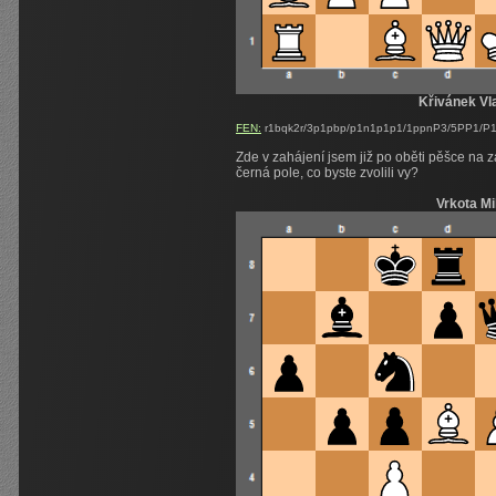
Křivánek Vl
FEN:
r1bqk2r/3p1pbp/p1n1p1p1/1ppnP3/5PP1/P
Zde v zahájení jsem již po oběti pěšce na
černá pole, co byste zvolili vy?
Vrkota Mi