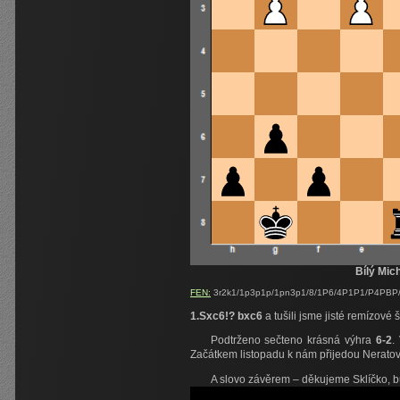
Bílý Mic
FEN:
3r2k1/1p3p1p/1pn3p1/8/1P6/4P1P1/P4PBP/R
1.Sxc6!? bxc6
a tušili jsme jisté remízové
Podtrženo sečteno krásná výhra
6-2
.
Začátkem listopadu k nám přijedou Neratovic
A slovo závěrem – děkujeme Sklíčko, bu