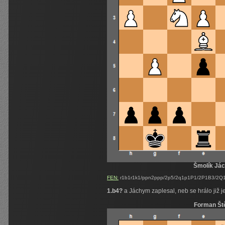
Šmolík Já
FEN:
r1b1r1k1/ppn2ppp/2p5/2q1p1P1/2P1B3/2Q1
1.b4?
a Jáchym zaplesal, neb se hrálo již 
Forman Št