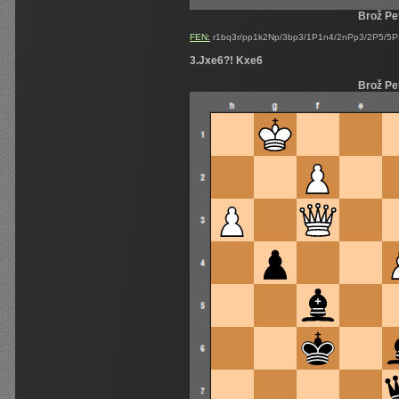
Brož Pe
FEN:
r1bq3r/pp1k2Np/3bp3/1P1n4/2nPp3/2P5/5P
3.Jxe6?! Kxe6
Brož Pe