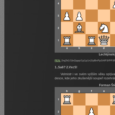
Lechtýnský
FEN:
2rq2k1/1br2ppp/1p1p1n2/pBnPp3/4P3/PP3P
1..Sa6? 2.Vxc5!
Velmistr i ve svém vyšším věku oplýva
desce, kde jeho zkušenější soupeř rozehrál
Forman Št