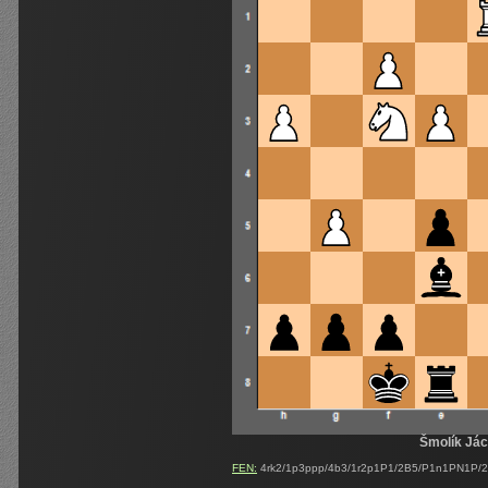
Šmolík Já
FEN:
4rk2/1p3ppp/4b3/1r2p1P1/2B5/P1n1PN1P/2K