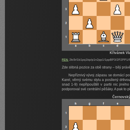
Křivánek Vl
FEN:
2kr3r/1b1pq1bp/p1n2pp1/1ppBP3/2P2PP1/P
Zde slibná pozice za obě strany – bílý práv
Nepříznivý vývoj zápasu se domácí poku
Karel, věrný svému stylu a posílený drtiv
snad 1-9) nepřipouštěl v partii nic jiné
podporoval své centrální pěšáky. A pak to při
Černovský 