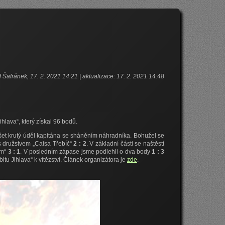
 Šafránek, 17. 2. 2021 14:21 | aktualizace: 17. 2. 2021 14:48
lava“, který získal 96 bodů.
ušet krutý úděl kapitána se sháněním náhradníka. Bohužel se
 s družstvem „Caisa Třebíč“
2 : 2
. V základní části se naštěstí
am“
3 : 1
. V posledním zápase jsme podlehli o dva body
1 : 3
tu Jihlava“ k vítězství. Článek organizátora je
zde
.