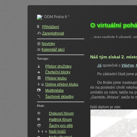
O virtuální poh
🔒
Přihlášení
✍️‍
Zaregistrovat
... dnes navštívilo 5 uživatelů, c
📰
Novinky
📅
Kalendář akcí
Náš tým získal 2. míst
Turnaje:
Já
společně s
Vláďou
,
🗼
Přebor družstev
🔥
Čtvrteční blicky
Po základní části jsme p
🏛
Přebor klubu
Do finále jsme nastoupi
👨‍💻
Online přebor klubu
mi na poslední chvíli nikoh
📷
Multimédia
umístilo za námi, takže na 
〽️
Šachové skladby
„Gambitu Jihlava“, takže to 
Klub:
Náš diplom je zde:
💬
Diskusní fórum
⚽
Hattrick fórum
🧒
Šachy pro děti
👨‍👦‍👦
Naši hráči