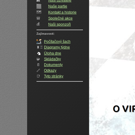
👥️
Naši uživatelé
Naše partie
🗺️
Kontakt a historie
🎒
Společné akce
💰
Naši sponzoři
Zajímavosti:
Počítačový šach
♜♖
Diagramy týdne
Úloha dne
🧩
Skládačky
📄
Dokumenty
🔗
Odkazy
📑
Tyto stránky