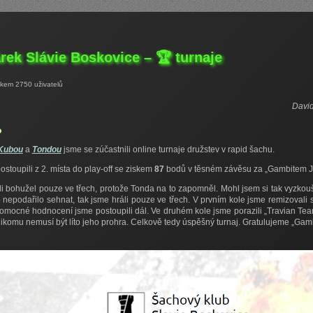
árek Slávie Boskovice – 🏆 turnaje
elkem 2750 uživatelů
David
o
Kubou
a
Tondou
jsme se zúčastnili online turnaje družstev v rapid šachu.
ostoupili z 2. místa do play-off se ziskem
87
bodů v těsném závěsu za „Gambitem Jih
li bohužel pouze ve třech, protože Tonda na to zapomněl. Mohl jsem si tak vyzko
o nepodařilo sehnat, tak jsme hráli pouze ve třech. V prvním kole jsme remizovali
pomocné hodnocení jsme postoupili dál. Ve druhém kole jsme porazili „Travian Te
nikomu nemusí být líto jeho prohra. Celkově tedy úspěšný turnaj. Gratulujeme „Gambi