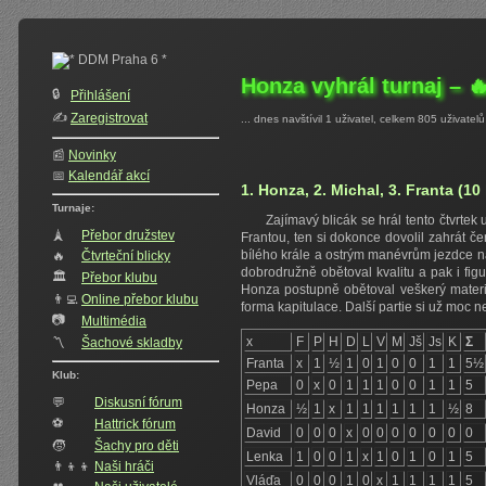
Honza vyhrál turnaj – 🔥
🔒
Přihlášení
✍️‍
Zaregistrovat
... dnes navštívil 1 uživatel, celkem 805 uživatelů
📰
Novinky
📅
Kalendář akcí
1. Honza, 2. Michal, 3. Franta (10
Turnaje:
Zajímavý blicák se hrál tento čtvrtek
🗼
Přebor družstev
Frantou, ten si dokonce dovolil zahrát 
bílého krále a ostrým manévrům jezdce n
🔥
Čtvrteční blicky
dobrodružně obětoval kvalitu a pak i fig
🏛
Přebor klubu
Honza postupně obětoval veškerý materiál
👨‍💻
Online přebor klubu
forma kapitulace. Další partie si už moc 
📷
Multimédia
x
F
P
H
D
L
V
M
Jš
Js
K
Σ
〽️
Šachové skladby
Franta
x
1
½
1
0
1
0
0
1
1
5½
Klub:
Pepa
0
x
0
1
1
1
0
0
1
1
5
💬
Diskusní fórum
Honza
½
1
x
1
1
1
1
1
1
½
8
⚽
Hattrick fórum
David
0
0
0
x
0
0
0
0
0
0
0
🧒
Šachy pro děti
Lenka
1
0
0
1
x
1
0
1
0
1
5
👨‍👦‍👦
Naši hráči
Vláďa
0
0
0
1
0
x
1
1
1
1
5