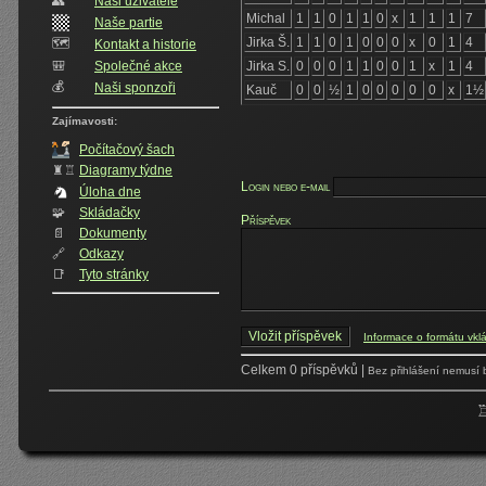
👥️
Naši uživatelé
Michal
1
1
0
1
1
0
x
1
1
1
7
Naše partie
Jirka Š.
1
1
0
1
0
0
0
x
0
1
4
🗺️
Kontakt a historie
🎒
Společné akce
Jirka S.
0
0
0
1
1
0
0
1
x
1
4
💰
Naši sponzoři
Kauč
0
0
½
1
0
0
0
0
0
x
1½
Zajímavosti:
Počítačový šach
♜♖
Diagramy týdne
Login nebo e-mail
Úloha dne
🧩
Skládačky
Příspěvek
📄
Dokumenty
🔗
Odkazy
📑
Tyto stránky
Informace o formátu vkl
Celkem 0 příspěvků |
Bez přihlášení nemusí 