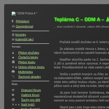
Teplárna C – DDM A – 
🔒
Přihlášení
✍️‍
Zaregistrovat
... dnes navštívili 2 uživatelé, celkem 358 uživate
📰
Novinky
📅
Kalendář akcí
Pražská soutěž družstev se 6. kolem p
Turnaje:
Ze základu chyběli Honza s Jirkou, a 
🗼
Přebor družstev
všech šachovnicích se urputně bojovalo a 
🔥
Čtvrteční blicky
Nejdříve skončila partie na 2. šachov
🏛
Přebor klubu
3..d5! a poměrně lehce vyrovnal. A nej
👨‍💻
Online přebor klubu
krále. Pravděpodobně se však zalekl Láďov
📷
Multimédia
Smůlu v partiích hraných za Áčko se k
〽️
Šachové skladby
na královském křídle, zatímco soupeř spol
místo toho udělal hrubou chybu, po kter
Klub:
pěšce navíc a silný útok na krále, který v
💬
Diskusní fórum
Já jsem hrál černými Svěšnikova, k
⚽
Hattrick fórum
nepokračoval dostatečně důrazně a pozice
🧒
Šachy pro děti
nemohl se svou pasivní armádou čelit narůs
👨‍👦‍👦
Naši hráči
Stejně jako Láďa hraje letos bílými 