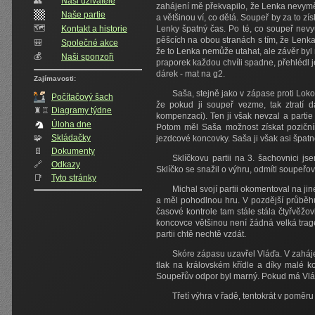
👥️
Naši uživatelé
zahájení mě překvapilo, že Lenka nevymě
Naše partie
a většinou ví, co dělá. Soupeř by za to zí
🗺️
Kontakt a historie
Lenky špatný čas. Po té, co soupeř nevyu
pěšcích na obou stranách s tím, že Lenka 
🎒
Společné akce
že to Lenka nemůže utahat, ale závěr byl 
💰
Naši sponzoři
praporek každou chvíli spadne, přehlédl 
dárek - mat na g2.
Zajímavosti:
Saša, stejně jako v zápase proti Lokom
Počítačový šach
že pokud ji soupeř vezme, tak ztratí d
♜♖
Diagramy týdne
kompenzaci). Ten ji však nevzal a partie 
Úloha dne
Potom měl Saša možnost získat pozičním
🧩
Skládačky
jezdcové koncovky. Saša ji však asi špat
📄
Dokumenty
Sklíčkovu partii na 3. šachovnici j
🔗
Odkazy
Sklíčko se snažil o výhru, odmítl soupeřov
📑
Tyto stránky
Michal svojí partii okomentoval na ji
a měl pohodlnou hru. V pozdější průběh
časové kontrole tam stále stála čtyřvě
koncovce většinou není žádná velká tragé
partii chtě nechtě vzdát.
Skóre zápasu uzavřel Vláďa. V zaháje
tlak na královském křídle a díky malé k
Soupeřův odpor byl marný. Pokud má Vláď
Třetí výhra v řadě, tentokrát v poměr