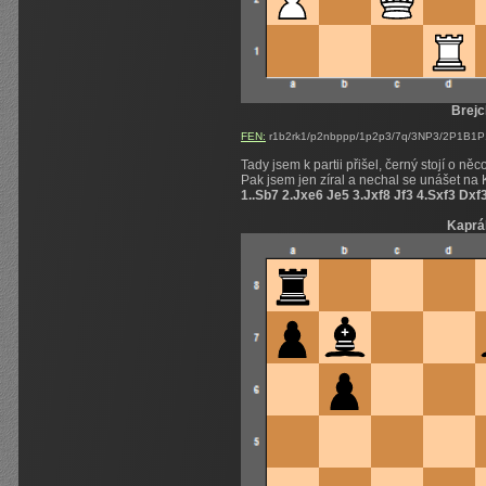
Brejc
FEN:
r1b2rk1/p2nbppp/1p2p3/7q/3NP3/2P1B1P1
Tady jsem k partii přišel, černý stojí o n
Pak jsem jen zíral a nechal se unášet na
1..Sb7 2.Jxe6 Je5 3.Jxf8 Jf3 4.Sxf3 Dxf
Kaprá