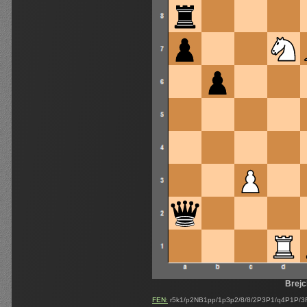
Brejc
FEN:
r5k1/p2NB1pp/1p3p2/8/8/2P3P1/q4P1P/3R