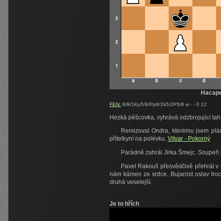
Hacap
FEN:
8/8/1Kp5/8/Pp6/2k5/2P5/8 w - - 0 12
Hezká pěšcovka, vyhrává odzbrojující tah
Remizoval Ondra, kterému jsem plánov
přítelkyní na polévku.
Vitvar - Pokorný
Parádně zahrál Jirka Šmejc. Soupeř
Pavel Rakouš přesvědčivě přehrál v 
nám kámen ze srdce. Bujarost oslav troc
druhá veselejší.
Je to hřích