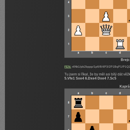
Brejc
FEN:
r4Nk1/pb2bppp/1p6/8/4P3/2P1BqP1/P1Q2P
Tu jsem si říkal, že by měl asi bílý dát v
5.Vfe1 Sxe4 6.Dxe4 Dxe4 7.Sc5
Kaprá