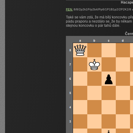
Hacap
FEN:
8/8/2p2k1P/p2b4/Pp6/1P1B1p2/2P2K2/8 w 
Také se vám zdá, že má bílý koncovku přec
pádu praporu a nezdálo se, že by někam s
stejnou koncovku o pár tahů dále.
Čer