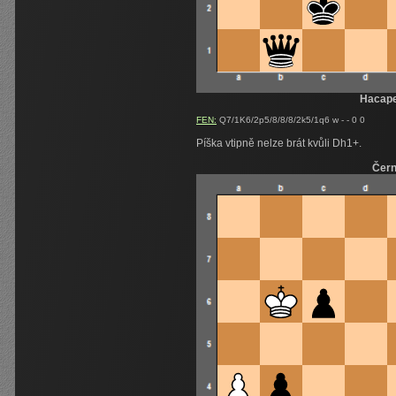
Hacap
FEN:
Q7/1K6/2p5/8/8/8/2k5/1q6 w - - 0 0
Píška vtipně nelze brát kvůli Dh1+.
Čer