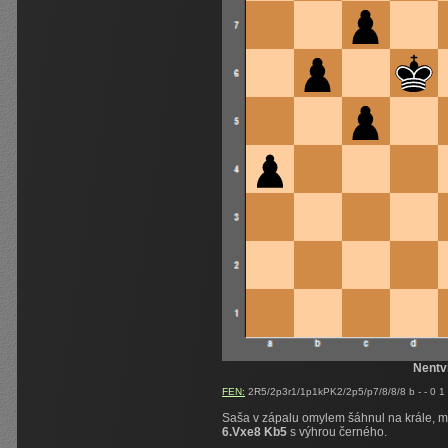
Nentv
FEN:
2R5/2p3r1/1p1kPK2/2p5/p7/8/8/8 b - - 0 1
Saša v zápalu omylem šáhnul na krále, mu
6.Vxe8 Kb5
s výhrou černého.