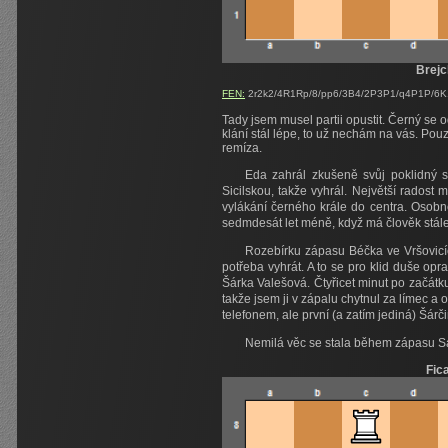
Brejc
FEN:
2r2k2/4R1Rp/8/pp6/3B4/2P3P1/q4P1P/6K1 
Tady jsem musel partii opustit. Černý se
klání stál lépe, to už nechám na vás. Po
remíza.
Eda zahrál zkušeně svůj poklidný 
Sicilskou, takže vyhrál. Největší radost
vylákání černého krále do centra. Osobně
sedmdesát let méně, když má člověk stále 
Rozebírku zápasu Béčka ve Vršovicíc
potřeba vyhrát. A to se pro klid duše op
Šárka Valešová. Čtyřicet minut po začátku
takže jsem ji v zápalu chytnul za límec a o
telefonem, ale první (a zatím jediná) Šárč
Nemilá věc se stala během zápasu Saš
Fic