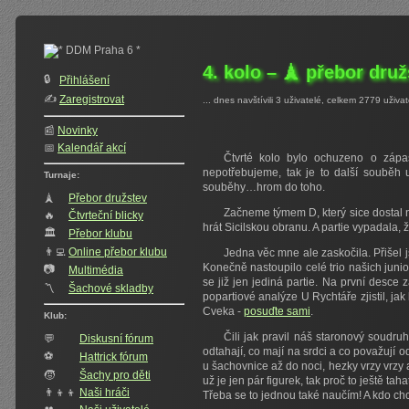
4. kolo – 🗼 přebor dru
🔒
Přihlášení
✍️‍
Zaregistrovat
... dnes navštívili 3 uživatelé, celkem 2779 uživat
📰
Novinky
📅
Kalendář akcí
Čtvrté kolo bylo ochuzeno o zápa
nepotřebujeme, tak je to další souběh 
Turnaje:
souběhy…hrom do toho.
🗼
Přebor družstev
Začneme týmem D, který sice dostal ná
🔥
Čtvrteční blicky
hrát Sicilskou obranu. A partie vypadala, 
🏛
Přebor klubu
👨‍💻
Online přebor klubu
Jedna věc mne ale zaskočila. Přišel 
Konečně nastoupilo celé trio našich junior
📷
Multimédia
se již jen jediná partie. Na první desce
〽️
Šachové skladby
popartiové analýze U Rychtáře zjistil, ja
Cveka -
posuďte sami
.
Klub:
Čili jak pravil náš staronový soudru
💬
Diskusní fórum
odtahají, co mají na srdci a co považují
⚽
Hattrick fórum
u šachovnice až do noci, hezky vrzy vrzy
🧒
Šachy pro děti
už je jen pár figurek, tak proč to ještě ta
👨‍👦‍👦
Naši hráči
Třeba se to jednou také naučím! A kdo chc