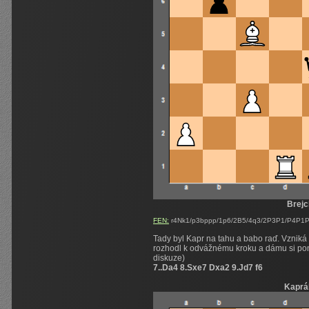
Brejc
FEN:
r4Nk1/p3bppp/1p6/2B5/4q3/2P3P1/P4P1P/
Tady byl Kapr na tahu a babo raď. Vznik
rozhodl k odvážnému kroku a dámu si ponec
diskuze)
7..Da4 8.Sxe7 Dxa2 9.Jd7 f6
Kaprá