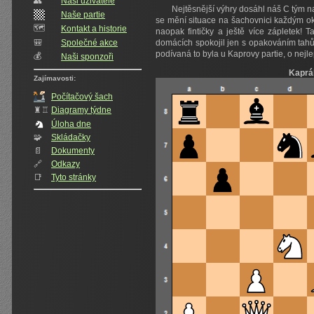
👥️
Naši uživatelé
Nejtěsnější výhry dosáhl náš C tým na
Naše partie
se mění situace na šachovnici každým o
🗺️
Kontakt a historie
naopak fintičky a ještě více zápletek! 
🎒
Společné akce
domácích spokojil jen s opakováním tahů.
podívaná to byla u Kaprovy partie, o nej
💰
Naši sponzoři
Kaprá
Zajímavosti:
Počítačový šach
♜♖
Diagramy týdne
Úloha dne
🧩
Skládačky
📄
Dokumenty
🔗
Odkazy
📑
Tyto stránky