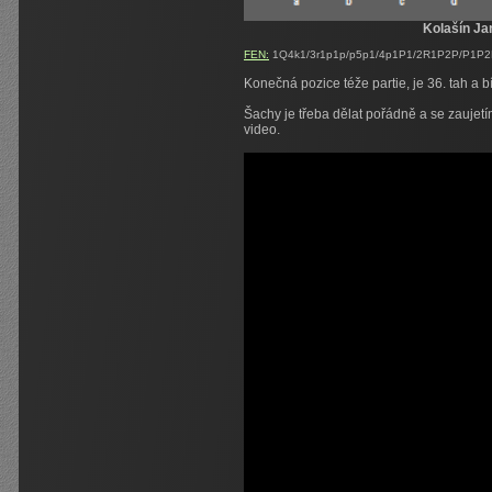
Kolašín Ja
FEN:
1Q4k1/3r1p1p/p5p1/4p1P1/2R1P2P/P1P2P2
Konečná pozice téže partie, je 36. tah a b
Šachy je třeba dělat pořádně a se zaujetí
video.