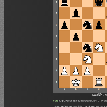
Kolašín Ja
FEN:
r2qk2r/1b2bppp/p1npp3/1p6/2nNP1PP/2N