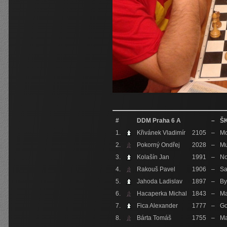
#
DDM Praha 6 A
–
ŠK
1.
Křivánek Vladimír
2105
–
Mo
2.
Pokorný Ondřej
2028
–
Mu
3.
Kolašín Jan
1991
–
No
4.
Rakouš Pavel
1906
–
Sa
5.
Jahoda Ladislav
1897
–
By
6.
Hacaperka Michal
1843
–
Ma
7.
Fica Alexander
1777
–
Go
8.
Bárta Tomáš
1755
–
Ma