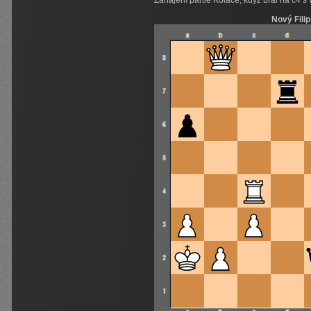
Zahájení partie Koláče, když bral na c4 s
Nový Filip