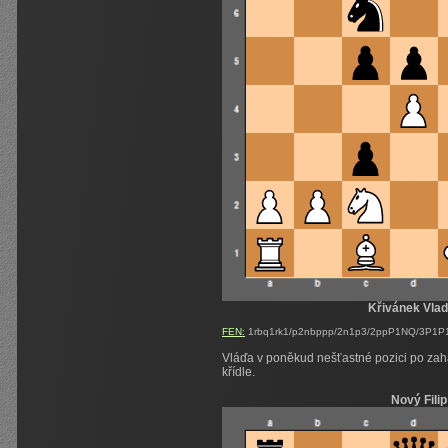
Křivánek Vlad
FEN:
1rbq1rk1/p2nbppp/2n1p3/2ppP1NQ/3P1P
Vláďa v poněkud nešťastné pozici po zah
křídle.
Nový Filip