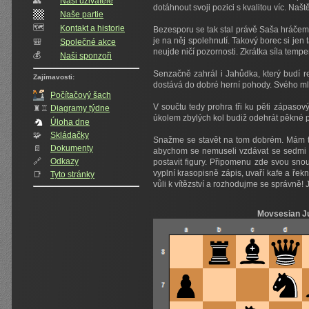
👥️
Naši uživatelé
dotáhnout svoji pozici s kvalitou víc. Naš
Naše partie
🗺️
Kontakt a historie
Bezesporu se tak stal právě Saša hráčem u
je na něj spolehnutí. Takový borec si je
🎒
Společné akce
neujde ničí pozornosti. Zkrátka síla temp
💰
Naši sponzoři
Senzačně zahrál i Jahůdka, který budí r
Zajímavosti:
dostává do dobré herní pohody. Svého mla
Počítačový šach
V součtu tedy prohra tři ku pěti zápasový
♜♖
Diagramy týdne
úkolem zbylých kol budiž odehrát pěkné pa
Úloha dne
🧩
Skládačky
Snažme se stavět na tom dobrém. Mám tím
📄
Dokumenty
abychom se nemuseli vzdávat se sedmi vt
🔗
Odkazy
postavit figury. Připomenu zde svou sno
vyplní krasopisně zápis, uvaří kafe a ř
📑
Tyto stránky
vůli k vítězství a rozhodujme se správně!
Movsesian Ju