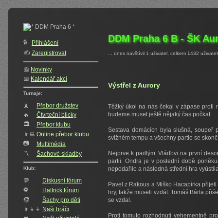
DDM Praha 6 B - ŠK Aur
🔒
Přihlášení
✍️‍
Zaregistrovat
... dnes navštívil 1 uživatel, celkem 1432 uživate
📰
Novinky
📅
Kalendář akcí
Výstřel z Aurory
Turnaje:
🗼
Přebor družstev
Těžký úkol na nás čekal v zápase proti ru
budeme muset ještě nějaký čas počkat.
🔥
Čtvrteční blicky
🏛
Přebor klubu
Sestava domácích byla slušná, soupeř p
👨‍💻
Online přebor klubu
svižném tempu a všechny partie se skončil
📷
Multimédia
Nejprve k padlým. Vláďovi na první desce 
〽️
Šachové skladby
partii. Ondra je v poslední době poněku
Klub:
nepodařilo a následná střední hra vyústil
💬
Diskusní fórum
Pavel z Rakous a Miško Hacapírka přijeli k
⚽
Hattrick fórum
hry, takže museli vzdát. Tomáš Bárta při
🧒
Šachy pro děti
se vzdal.
👨‍👦‍👦
Naši hráči
Proti tomuto rozhodnutí vehementně prote