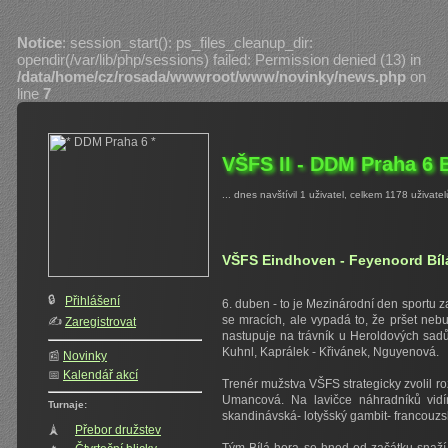
Notice
: session_start(): ps_files_cleanup_dir:
opendir(/var/lib/php/sessions) failed: Permission denied (13) in
/data/home/cz/rosada/wwwroot/www/novinky/news.php
on
line
7
VŠFS II - DDM Praha 6 B
... dnes navštívil 1 uživatel, celkem 1178 uživatel
VŠFS Eindhoven - Feyenoord Bílá 
🔒
Přihlášení
6. duben - to je Mezinárodní den sportu z
se mracích, ale vypadá to, že pršet nebu
✍️‍
Zaregistrovat
nastupuje na trávník u Heroldových sadů 
Kuhnl, Kaprálek - Křivánek, Nguyenová.
📰
Novinky
📅
Kalendář akcí
Trenér mužstva VŠFS strategicky zvolil ro
Umancová. Na lavičce náhradníků vidíme
Turnaje:
skandinávská- lotyšský gambit- francouzs
🗼
Přebor družstev