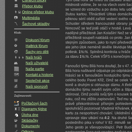
Tým Bílá hora se hned od začátku snaží
🔥
Čtvrteční blicky
místnosti vidíme, že se na všech osmi šac
🏛
Přebor klubu
se vznesl do vzduchu a po dobu letu uděl
👨‍💻
Online přebor klubu
žlutou kartou. Třináctiletí Ultras domác
📷
Multimédia
pěknou sérií obětí zařídil vedení svého
Schuster středem francouzské obrany 
〽️
Šachové skladby
Nimcovič se teď jistě otáčí v hrobě. Lev
Klub:
nadějné příležitosti Jan Kolašín! Než se
příležitosti soupeři nakládá co proto. J
💬
Diskusní fórum
stejným způsobem, jako to nyní předvedli
⚽
Hattrick fórum
ale jeho útok neméně skvěle likviduje Mar
🧒
Šachy pro děti
potlesk.
1½:½
. Splněná kontrola u hráče
za stavu
1½:½
. Celek VŠFS s konečným d
👨‍👦‍👦
Naši hráči
👥️
Naši uživatelé
Fanoušci týmu Bílá hora doufají, že v 47.
Naše partie
Bílá hora naštvaně odpaluje po odpískání 
🗺️
Kontakt a historie
hlásící se k fanouškům hostujícího týmu
celého bodu Pavel Kříž, čímž se celek
🎒
Společné akce
koně a druhým si obhazuje dámu. A třetím
💰
Naši sponzoři
domácího týmu nevěří svým očím a štípaj
skóroval, čímž posílá svůj tým o kousek b
Zajímavosti:
ruku, což mu ztížilo zapisování. Teď mu
Počítačový šach
právě překontroloval přísným pohledem 
spoluhráčů pozorovat Vladimír Křivánek, 
♜♖
Diagramy týdne
kartu za nesportovní chování. Uklidnění
Úloha dne
upravuje stav utkání na
4:2
. Na druhé ša
🧩
Skládačky
posledního pika v rohu! V 82. minutě s
📄
Dokumenty
Jeho gesto je vševypovídající. Petr Bu
🔗
Odkazy