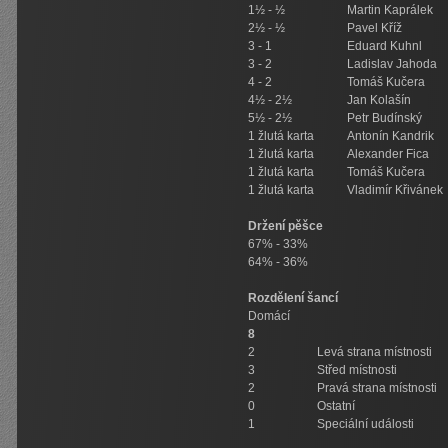
1½ - ½
Martin Kaprálek
2½ - ½
Pavel Kříž
3 - 1
Eduard Kuhnl
3 - 2
Ladislav Jahoda
4 - 2
Tomáš Kučera
4½ - 2½
Jan Kolašín
5½ - 2½
Petr Budínský
1 žlutá karta
Antonín Kandrik
1 žlutá karta
Alexander Fica
1 žlutá karta
Tomáš Kučera
1 žlutá karta
Vladimír Křivánek
Držení pěšce
67% - 33%
64% - 36%
Rozdělení šancí
Domácí
8
2
Levá strana místnosti
3
Střed místnosti
2
Pravá strana místnosti
0
Ostatní
1
Speciální události