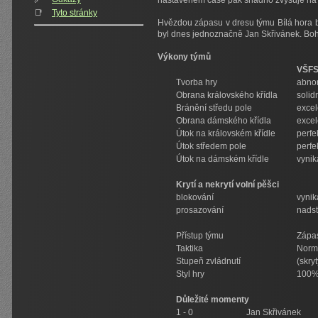
nastaveném čase pak snadno zvyšuje n
📑
Tyto stránky
Hvězdou zápasu v dresu týmu Bílá hora b
byl dnes jednoznačně Jan Skřivánek. Bohu
Výkony týmů
VŠFS
Tvorba hry
abnor
Obrana královského křídla
solid
Bránění středu pole
excel
Obrana dámského křídla
excel
Útok na královském křídle
perfek
Útok středem pole
perfek
Útok na dámském křídle
vynika
Krytí a nekrytí volní pěšci
blokování
vynika
prosazování
nadst
Přístup týmu
Zápa
Taktika
Norm
Stupeň zvládnutí
(skryt
Styl hry
100% 
Důležité momenty
1 - 0
Jan Skřivánek