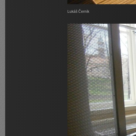
Lukáš Černík