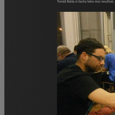
Tomáš Bárta si šachy letos moc neužíval,