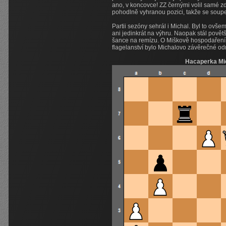
ano, v koncovce! ZZ černými volil samé zdr
pohodlně vyhranou pozici, takže se soup
Partii sezóny sehrál i Michal. Byl to ov
ani jedinkrát na výhru. Naopak stál pově
šance na remízu. O Miškově hospodaření 
flagelanství bylo Michalovo závěrečné od
Hacaperka Mic