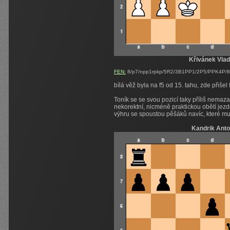
Křivánek Vlad
FEN:
8/p7/npp1rpkp/5R2/3B1PP1/2P5/PPK4P/8 w
bílá věž byla na f5 od 15. tahu, zde přišel
Toník se se svou pozicí taky příliš nemaza
nekorektní, nicméně praktickou obětí je
výhru se spoustou pěšáků navíc, které mus
Kandrik Anto