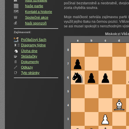
👥️
Naši uživatelé
počínal bezstarostně a neobratně, dvojic
Naše partie
zcela chyběla souhra.
🗺️
Kontakt a historie
Moje maličkost sehrála zajímavou partii k
🎒
Společné akce
využít jejího tlaku na černou pozici. Vítě
💰
Naši sponzoři
se asi musel spokojit s nerozhodným výs
Zajímavosti:
Miskolczi Vítě
Počítačový šach
♜♖
Diagramy týdne
Úloha dne
🧩
Skládačky
📄
Dokumenty
🔗
Odkazy
📑
Tyto stránky