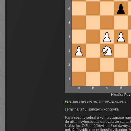
Hruška Pave
FEN:
8/ppp4p/3p4/5kp1/2PP4/P1N2K2/8/8 b - - 
černý na tahu, šancovní koncovka
Partii sezóny sehrál a výhru v zápase nám
do utkání vyhecovat a darovala ze start
královské. O Zdeněčkovi je už od dávnýc
pokaždé vybičuje k nejlepším výkonům. Mat