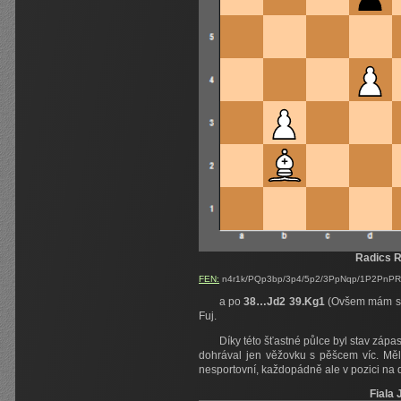
Radics R
FEN:
n4r1k/PQp3bp/3p4/5p2/3PpNqp/1P2PnPR/1
a po
38…Jd2 39.Kg1
(Ovšem mám sil
Fuj.
Díky této šťastné půlce byl stav zápa
dohrával jen věžovku s pěšcem víc. Měl 
nesportovní, každopádně ale v pozici na
Fiala 