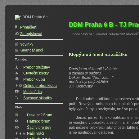
DDM Praha 6 B - TJ Pra
🔒
Přihlášení
✍️‍
Zaregistrovat
... dnes navštívil 1 uživatel, celkem 562 uživatelů
📰
Novinky
📅
Kalendář akcí
Klopýtnutí hned na začátku
Turnaje:
🗼
Přebor družstev
Dnes jsem si koupil květináč
🔥
Čtvrteční blicky
a zasadil si pažitku.
Děkuji, Bože! "Není zač…"
🏛
Přebor klubu
dnešek byl plný zážitků.
👨‍💻
Online přebor klubu
J.H.Krchovský
📷
Multimédia
〽️
Šachové skladby
Po dlouhém odříkání, starostech a st
patří. Rovnýma nohama a bez okolků post
Klub:
byly vyloučeny a nezbývalo, než se posadi
💬
Diskusní fórum
Jenže, jenže. Těm komplikacím jsme se
⚽
Hattrick fórum
je všechno v pořádku a všichni si zhlubok
🧒
Šachy pro děti
pak můžete být krejčí jaký chcete, tuhle 
jsme nastupovali oslabení.
👨‍👦‍👦
Naši hráči