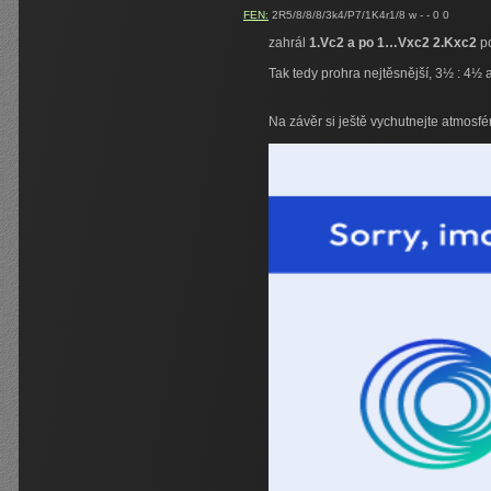
FEN:
2R5/8/8/8/3k4/P7/1K4r1/8 w - - 0 0
zahrál
1.Vc2 a po 1…Vxc2 2.Kxc2
p
Tak tedy prohra nejtěsnější, 3½ : 4½ 
Na závěr si ještě vychutnejte atmosfé