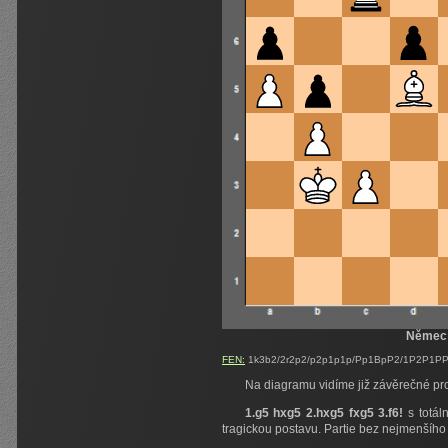
Němec
FEN:
1k3b2/2r2p2/p2p1p1p/Pp1BpP2/1P2P1PP/1
Na diagramu vidíme již závěrečné pr
1.g5 hxg5 2.hxg5 fxg5 3.f6!
s totál
tragickou postavu. Partie bez nejmenšího 