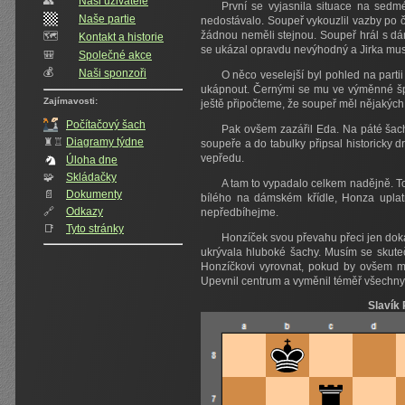
👥️
Naši uživatelé
První se vyjasnila situace na sedmé
Naše partie
nedostávalo. Soupeř vykouzlil vazby po č
žádnou neměli stejnou. Soupeř hrál s d
🗺️
Kontakt a historie
se ukázal opravdu nevýhodný a Jirka mus
🎒
Společné akce
💰
Naši sponzoři
O něco veselejší byl pohled na part
ukápnout. Černými se mu ve výměnné špan
Zajímavosti:
ještě připočteme, že soupeř měl nějakých
Počítačový šach
Pak ovšem zazářil Eda. Na páté šach
♜♖
Diagramy týdne
soupeře a do tabulky připsal historicky 
vepředu.
Úloha dne
🧩
Skládačky
A tam to vypadalo celkem nadějně. To
📄
Dokumenty
bílého na dámském křídle, Honza uplatň
🔗
Odkazy
nepředbíhejme.
📑
Tyto stránky
Honzíček svou převahu přeci jen doká
ukrývala hluboké šachy. Musím se skute
Honzíčkovi vyrovnat, pokud by ovšem mě
Upevnil centrum a vyměnil téměř všechny f
Slavík 