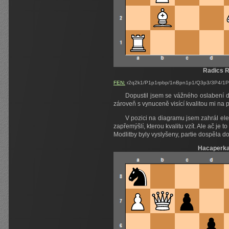
Radics R
FEN:
r2q2k1/P1p1rpbp/1nBpn1p1/Q3p3/3P4/1P
Dopustil jsem se vážného oslabení d
zároveň s vynuceně visící kvalitou mi na pa
V pozici na diagramu jsem zahrál el
zapřemýšlí, kterou kvalitu vzít. Ale ač je
Modlitby byly vyslyšeny, partie dospěla do
Hacaperka