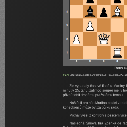
Rous Da
FEN:
2r1r1k1/1b2qpp1/p6p/1p1pP3/1bpB1P2/1
Zle vypadaly časové tísně u Martiny,
minut v 25. tahu, zatímco soupeř měl v h
přizpůsobit drsnému pražskému tempu.
Naštěstí pro nás Martina pozici zablok
koneckonců může být za půlku ráda.
Michal vyšel z kontroly s pěšcem více
Následná týmová hra Zdeňka de facto