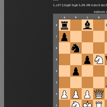
1..c5? 2.fxg6! fxg6 3.Jf4 Jf8 4.dxc5 dxc
Adámek 