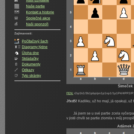
👥️
Naši uživatelé
Naše partie
🗺️
Kontakt a historie
🎒
Společné akce
💰
Naši sponzoři
Zajímavosti:
Počítačový šach
♜♖
Diagramy týdne
Úloha dne
🧩
Skládačky
📄
Dokumenty
🔗
Odkazy
📑
Tyto stránky
Šimeček 
FEN:
r2qr1k1/3b1pbp/pn1p1np1/1p1P4/4PP2/P
Jfxd5!
Kadliku, už ho mají, já opakuji, už 
Já jsem se u své partie zcela vyčerpa
v jisté chvíli se partie zlomila v můj pr
Adámek 