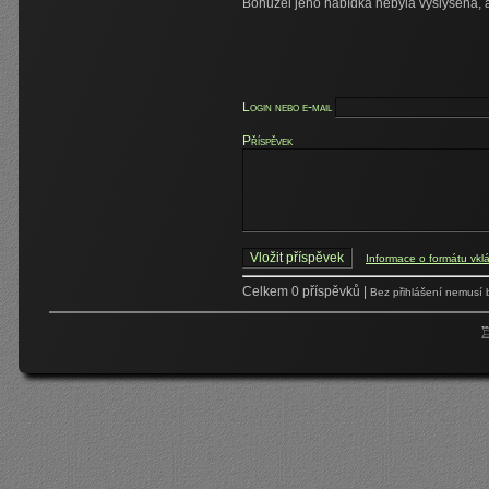
Bohužel jeho nabídka nebyla vyslyšena, a t
Login nebo e-mail
Příspěvek
Informace o formátu vkl
Celkem 0 příspěvků |
Bez přihlášení nemusí 