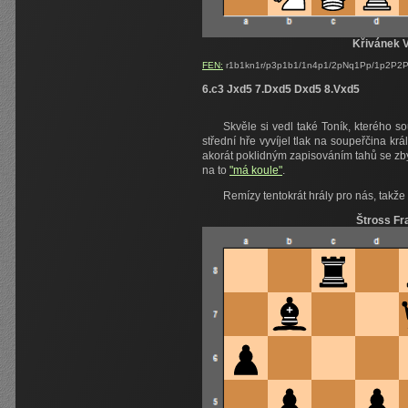
Křivánek V
FEN:
r1b1kn1r/p3p1b1/1n4p1/2pNq1Pp/1p2P2P
6.c3 Jxd5 7.Dxd5 Dxd5 8.Vxd5
Skvěle si vedl také Toník, kterého 
střední hře vyvíjel tlak na soupeřčina kr
akorát poklidným zapisováním tahů se zbylý
na to
"má koule"
.
Remízy tentokrát hrály pro nás, takže
Štross Fr