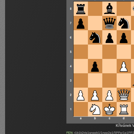
Křivánek V
FEN:
r1b1k2r/p1qnppb1/1npp2p1/5PPp/1p1PP2