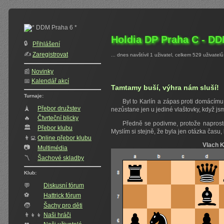
Holdia DP Praha C - DD
🔒
Přihlášení
✍️‍
Zaregistrovat
... dnes navštívil 1 uživatel, celkem 529 uživatelů
📰
Novinky
📅
Kalendář akcí
Tamtamy buší, výhra nám sluší!
Turnaje:
Byl to Karlín a zápas proti domácím
🗼
Přebor družstev
nezůstane jen u jediné vlaštovky, když js
🔥
Čtvrteční blicky
Předně se podivme, protože naprosto 
🏛
Přebor klubu
Myslím si stejně, že byla jen otázka času
👨‍💻
Online přebor klubu
Vlach K
📷
Multimédia
〽️
Šachové skladby
Klub:
💬
Diskusní fórum
⚽
Hattrick fórum
🧒
Šachy pro děti
👨‍👦‍👦
Naši hráči