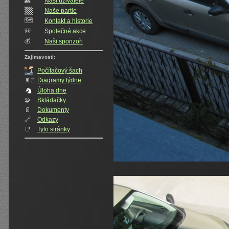
👥️
Naši uživatelé
Naše partie
🗺️
Kontakt a historie
🎒
Společné akce
💰
Naši sponzoři
Zajímavosti:
Počítačový šach
♜♖
Diagramy týdne
Úloha dne
🧩
Skládačky
📄
Dokumenty
🔗
Odkazy
📑
Tyto stránky