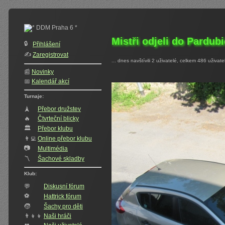
Mistři odjeli do Pardub
🔒
Přihlášení
✍️‍
Zaregistrovat
... dnes navštívili 2 uživatelé, celkem 486 uživate
📰
Novinky
📅
Kalendář akcí
Turnaje:
🗼
Přebor družstev
🔥
Čtvrteční blicky
🏛
Přebor klubu
👨‍💻
Online přebor klubu
📷
Multimédia
〽️
Šachové skladby
Klub:
💬
Diskusní fórum
⚽
Hattrick fórum
🧒
Šachy pro děti
👨‍👦‍👦
Naši hráči