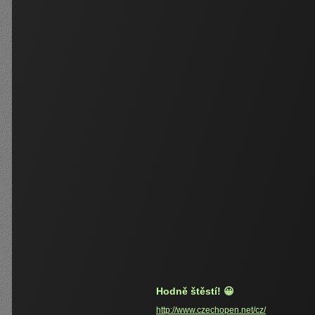
Hodně štěstí! 😀
http://www.czechopen.net/cz/