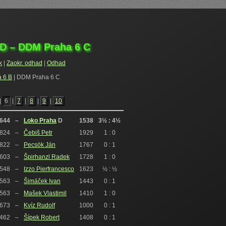
D – DDM Praha 6 C
k
|
Zaokr. odhad
|
Odhad
 6 B
| DDM Praha 6 C
|
6
|
7
|
8
|
9
|
10
644
–
Loko Praha
D
1538
3½ : 4½
824
–
Čebiš Petr
1929
1 : 0
822
–
Pecsök Ján
1767
0 : 1
603
–
Špirhanzl Radek
1728
1 : 0
548
–
Izzo Pierfrancesco
1623
½ : ½
563
–
Šimáček Ivan
1443
0 : 1
563
–
Mašek Vlastimil
1410
1 : 0
673
–
Kvíz Rudolf
1000
0 : 1
462
–
Šípek Robert
1408
0 : 1