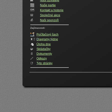
👥️
Naši uživatelé
Naše partie
🗺️
Kontakt a historie
🎒
Společné akce
💰
Naši sponzoři
Zajímavosti:
Počítačový šach
♜♖
Diagramy týdne
Úloha dne
🧩
Skládačky
📄
Dokumenty
🔗
Odkazy
📑
Tyto stránky