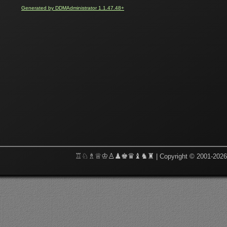
Generated by DDMAdministrator 1.1.47.48+
♖♘♗♕♔♙♟♚♛♝♞♜
| Copyright © 2001-202