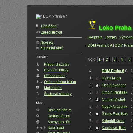
🔒
Přihlášení
Loko Praha 
✍️‍
Zaregistrovat
Soupiska
|
Rozpis
|
Výslede
📰
Novinky
DDM Praha 6 A
|
DDM Praha
📅
Kalendář akcí
Turnaje:
Kolo:
1
|
2
|
3
|
4
|
5
🗼
Přebor družstev
🔥
Čtvrteční blicky
#
DDM Praha 6
C
1
🏛
Přebor klubu
1.
Rylek Milan
1
👨‍💻
Online přebor klubu
2.
Fica Alexander
1
📷
Multimédia
3.
Hrnčíř František
1
〽️
Šachové skladby
4.
Chmiel Michal
1
Klub:
5.
Novák Vratislav
1
💬
Diskusní fórum
6.
Štross František
1
⚽
Hattrick fórum
7.
Schmidt Karel
1
🧒
Šachy pro děti
👨‍👦‍👦
Naši hráči
8.
Kalábová Jitka
1