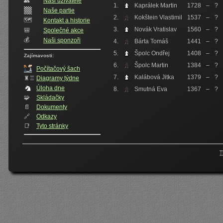
👥️
Naši uživatelé
1.
Kaprálek Martin
1728
–
?
Naše partie
2.
Kokštein Vlastimil
1537
–
?
🗺️
Kontakt a historie
3.
Novák Vratislav
1560
–
?
🎒
Společné akce
💰
Naši sponzoři
4.
Bárta Tomáš
1441
–
?
5.
Špolc Ondřej
1408
–
?
Zajímavosti:
6.
Špolc Martin
1384
–
?
Počítačový šach
7.
Kalábová Jitka
1379
–
?
♜♖
Diagramy týdne
Úloha dne
8.
Smutná Eva
1367
–
?
🧩
Skládačky
📄
Dokumenty
🔗
Odkazy
📑
Tyto stránky