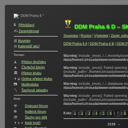
🔒
Přihlášení
DDM Praha 6 D – SK
✍️‍
Zaregistrovat
Soupiska
|
Rozpis
|
Výsledek
|
Zaokr. odh
📰
Novinky
DDM Praha 6 A
|
DDM Praha 6 B
|
DDM Pr
📅
Kalendář akcí
Turnaje:
Warning
: include_once(../../../novinky/co
/data/home/cz/rosada/wwwroot/www/dru
🗼
Přebor družstev
🔥
Čtvrteční blicky
Warning
: include_once(): Failed opening '
(include_path='.:/home/cz/rosada/wwwro
🏛
Přebor klubu
/data/home/cz/rosada/wwwroot/www/dru
👨‍💻
Online přebor klubu
Warning
: include_once(../../../database.in
📷
Multimédia
/data/home/cz/rosada/wwwroot/www/dru
〽️
Šachové skladby
Warning
: include_once(): Failed opening '.
Klub:
(include_path='.:/home/cz/rosada/wwwro
/data/home/cz/rosada/wwwroot/www/dru
💬
Diskusní fórum
⚽
Hattrick fórum
Kolo:
1
|
2
|
3
|
4
|
5
|
6
|
7
|
8
🧒
Šachy pro děti
👨‍👦‍👦
Naši hráči
1539
–